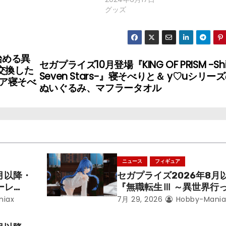
グッズ
始める異
セガプライズ10月登場『KING OF PRISM -Shi
交換した
Seven Stars-』寝そべりと＆ y♡uシリー
ア寝そべ
ぬいぐるみ、マフラータオル
ニュース
フィギュア
月以降・
セガプライズ2026年8月
ーレ
『無職転生Ⅲ ～異世界行
ことにな
本気だす～』から「ロキシ
niax
7月 29, 2026
Hobby-Mania
レン」を
のフィギュアが登場！