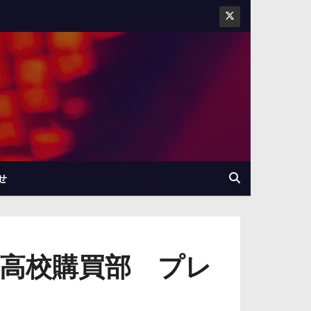
せ
 錦高校購買部 プレ