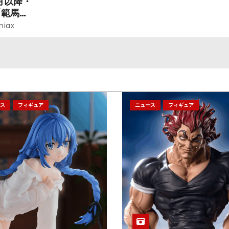
月以降・
「範馬勇
niax
ス
フィギュア
ニュース
フィギュア