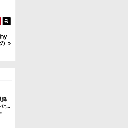
ny
ズの
以降
ったら
ー」
x