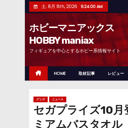
コ
土. 8月 8th, 2026
6:24:01 AM
ン
テ
ホビーマニアックス
ン
ツ
HOBBY maniax
へ
フィギュアを中心とするホビー系情報サイト
ス
キ
ッ
HOME
取材記事
レビュー
プ
グッズ
ニュース
セガプライズ10月登
ミアムバスタオル