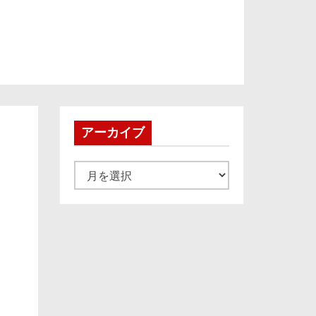
アーカイブ
ア
ー
カ
イ
ブ