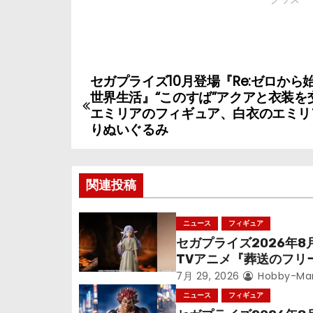
セガプライズ10月登場『Re:ゼロから
投
世界生活』“このすば”アクアと衣装を
稿
エミリアのフィギュア、白衣のエミリ
りぬいぐるみ
ナ
ビ
関連投稿
ゲ
ニュース
フィギュア
ー
セガプライズ2026年8
シ
TVアニメ『葬送のフリ
ン』鉱山で300年働く
7月 29, 2026
Hobby-Ma
ョ
っっちゃった「フリー
ニュース
フィギュア
立体化！