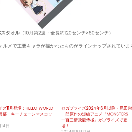
バスタオル
（10月第2週・全長約120センチ×60センチ）
フォルメで主要キャラが描かれたものがラインナップされていま
ズ11月登場：HELLO WORLD
セガプライズ2024年6月以降・尾田
買部 キーチェーンマスコッ
一郎原作の短編アニメ『MONSTERS
一百三情飛龍侍極』がプライズで登
月14日
場！
2024年6月17日