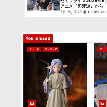
セガプライズ2026年8
ン
アニメ『刃牙道』から
次郎」が登場ッッ!!
7月 29, 2026
Hobby-Ma
You missed
ニュース
フィギュア
ニュー