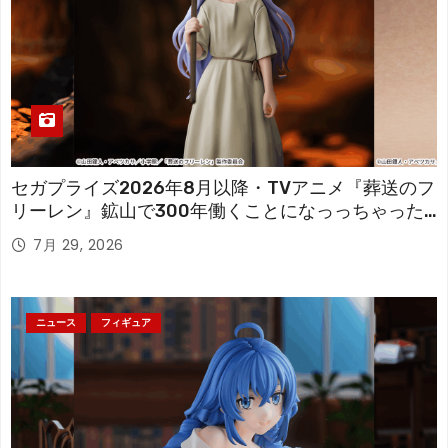
セガプライズ2026年8月以降・TVアニメ『葬送のフ
リーレン』鉱山で300年働くことになっっちゃった
「フリーレン」を立体化！
7月 29, 2026
ニュース
フィギュア