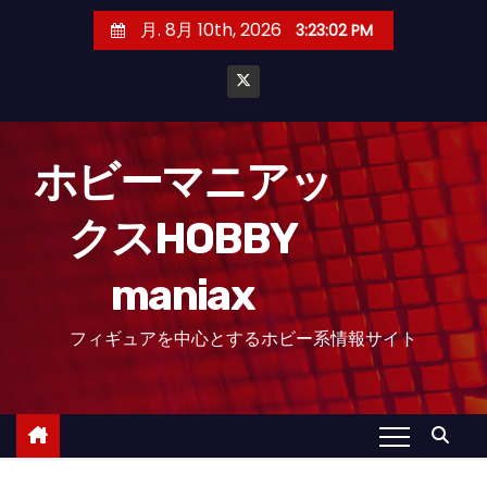
コ
月. 8月 10th, 2026
3:23:04 PM
ン
テ
ン
ツ
へ
ホビーマニアッ
ス
クスHOBBY
キ
ッ
maniax
プ
フィギュアを中心とするホビー系情報サイト