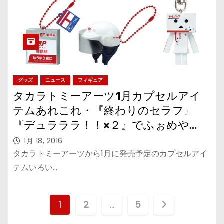
グッズ
ニュース
フィギュア
タカラトミーアーツ1月カプセルアイ
テムあれこれ・『終わりのセラフ』
『デュラララ！！×２』でふぉめや
『トランスフォーマー』消しゴム、郵
1月 18, 2016
便局コラボグッズなど
タカラトミーアーツから1月に発売予定のカプセルアイ
テムいろい…
投
1
2
…
5