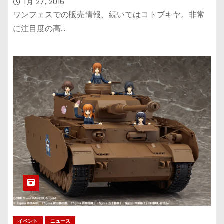
with たまごひこーき」を先行販売！
1月 27, 2016
ワンフェスでの販売情報、続いてはコトブキヤ。非常
に注目度の高…
イベント
ニュース