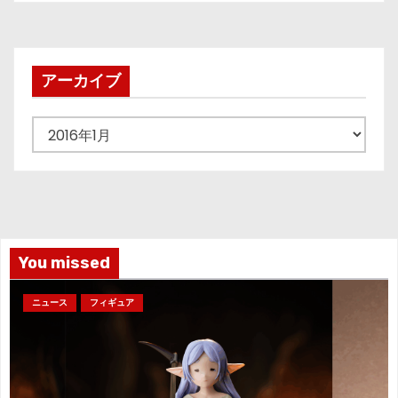
稿
の
ペ
アーカイブ
ー
ア
ジ
ー
カ
送
イ
り
ブ
You missed
ニュース
フィギュア