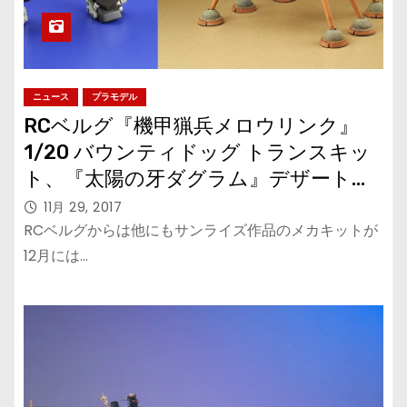
ニュース
プラモデル
RCベルグ『機甲猟兵メロウリンク』
1/20 バウンティドッグ トランスキッ
ト、『太陽の牙ダグラム』デザートガ
ンナーなどサンライズメカをレジンキ
11月 29, 2017
ャストキットで
RCベルグからは他にもサンライズ作品のメカキットが
12月には…