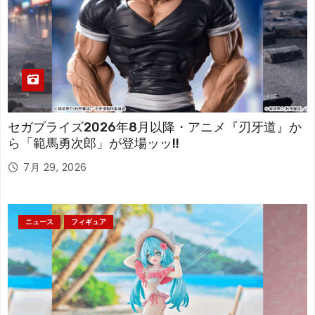
セガプライズ2026年8月以降・アニメ『刃牙道』か
ら「範馬勇次郎」が登場ッッ!!
7月 29, 2026
ニュース
フィギュア