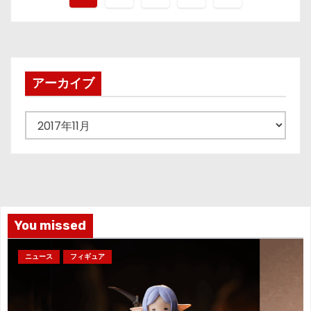
稿
の
ペ
アーカイブ
ー
ア
ジ
ー
カ
送
イ
り
ブ
You missed
ニュース
フィギュア