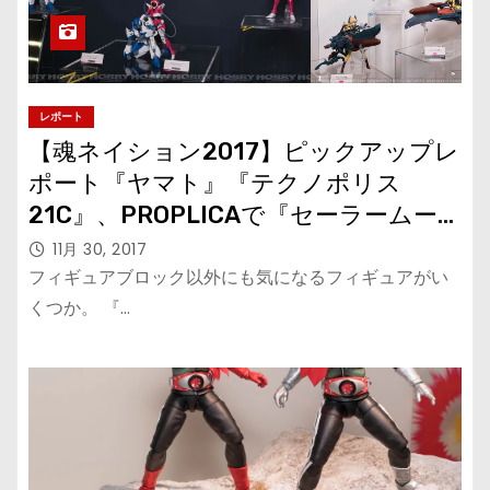
レポート
【魂ネイション2017】ピックアップレ
ポート『ヤマト』『テクノポリス
21C』、PROPLICAで『セーラームー
ン』『仮面ライダーオーズ』アンク
11月 30, 2017
フィギュアブロック以外にも気になるフィギュアがい
くつか。 『…