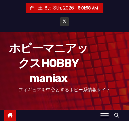
コ
土. 8月 8th, 2026
6:01:59 AM
ン
テ
ン
ツ
へ
ホビーマニアッ
ス
クスHOBBY
キ
ッ
maniax
プ
フィギュアを中心とするホビー系情報サイト