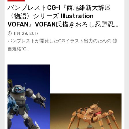
バンプレストCG-i『西尾維新大辞展
〈物語〉シリーズ Illustration
VOFAN』VOFAN氏描きおろし忍野忍受
注開始！
11月 29, 2017
バンプレストが開発したCGイラスト出力のための 独
自規格“C…