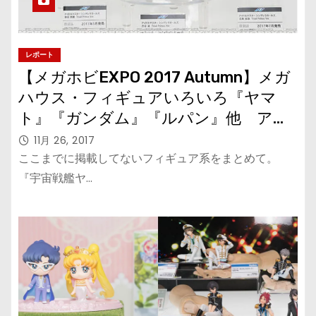
レポート
【メガホビEXPO 2017 Autumn】メガ
ハウス・フィギュアいろいろ『ヤマ
ト』『ガンダム』『ルパン』他 アル
ファオメガの10周年記念展示も！
11月 26, 2017
ここまでに掲載してないフィギュア系をまとめて。
『宇宙戦艦ヤ…