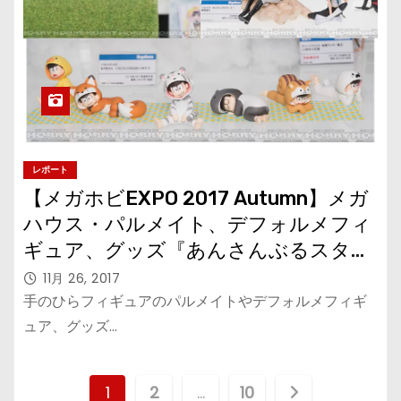
レポート
【メガホビEXPO 2017 Autumn】メガ
ハウス・パルメイト、デフォルメフィ
ギュア、グッズ『あんさんぶるスター
ズ！』『セーラームーン』『おそ松さ
11月 26, 2017
ん』『3丁目のおるふぇんちゅ』『ナ
手のひらフィギュアのパルメイトやデフォルメフィギ
ルト』その他
ュア、グッズ…
投
1
2
…
10