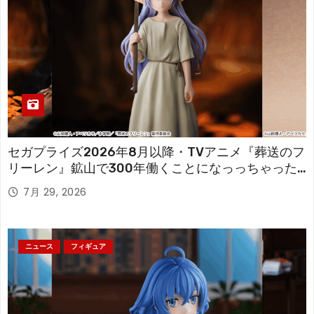
セガプライズ2026年8月以降・TVアニメ『葬送のフ
リーレン』鉱山で300年働くことになっっちゃった
「フリーレン」を立体化！
7月 29, 2026
ニュース
フィギュア