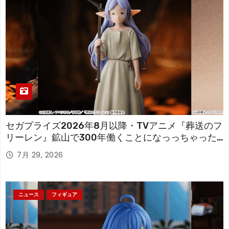
セガプライズ2026年8月以降・TVアニメ『葬送のフ
リーレン』鉱山で300年働くことになっっちゃった
「フリーレン」を立体化！
7月 29, 2026
ニュース
フィギュア