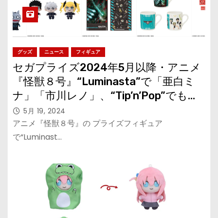
グッズ
ニュース
フィギュア
セガプライズ2024年5月以降・アニメ
『怪獣８号』“Luminasta”で「亜白ミ
ナ」「市川レノ」、“Tip’n’Pop”でも
「亜白ミナ」
5月 19, 2024
アニメ『怪獣８号』の プライズフィギュア
で“Luminast…