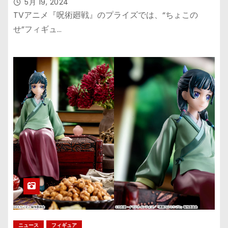
「虎杖悠仁」と「伏黒恵」が登場
5月 19, 2024
TVアニメ『呪術廻戦』のプライズでは、“ちょこの
せ”フィギュ…
ニュース
フィギュア