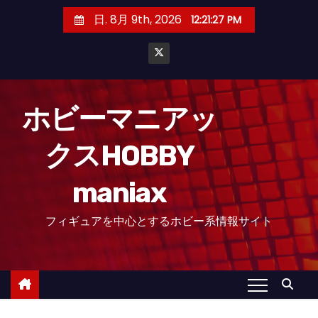
コ
日. 8月 9th, 2026
12:21:28 PM
ン
テ
ン
ツ
へ
ホビーマニアッ
ス
クスHOBBY
キ
ッ
maniax
プ
フィギュアを中心とするホビー系情報サイト