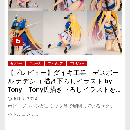
セクシー
ニュース
フィギュア
プレビュー
【プレビュー】ダイキ工業「デスボー
ル ナデシコ 描き下ろしイラスト by
Tony」Tony氏描き下ろしイラストを
フィギュア化！
5月 7, 2024
ホビージャパンがコミック等で展開しているセクシー
バトルコンテ…