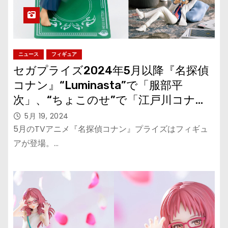
ニュース
フィギュア
セガプライズ2024年5月以降『名探偵
コナン』“Luminasta”で「服部平
次」、“ちょこのせ”で「江戸川コナ
ン」と「怪盗キッド」
5月 19, 2024
5月のTVアニメ『名探偵コナン』プライズはフィギュ
アが登場。…