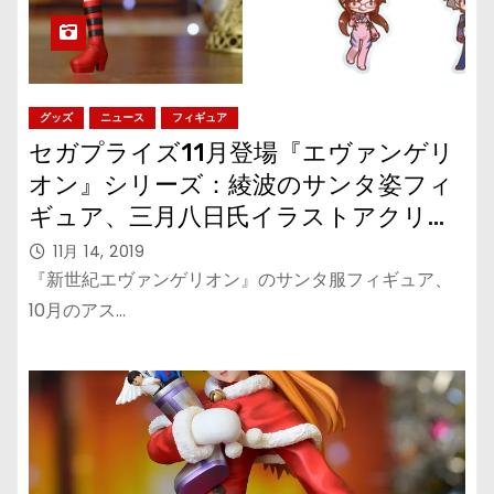
グッズ
ニュース
フィギュア
セガプライズ11月登場『エヴァンゲリ
オン』シリーズ：綾波のサンタ姿フィ
ギュア、三月八日氏イラストアクリル
キーチェーンマスコット
11月 14, 2019
『新世紀エヴァンゲリオン』のサンタ服フィギュア、
10月のアス…