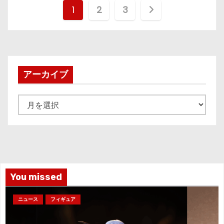
投
1
2
3
稿
の
ペ
アーカイブ
ー
ア
ジ
ー
カ
送
イ
り
ブ
You missed
ニュース
フィギュア