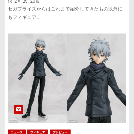
プール』
2月 25, 2019
セガプライズからはこれまで紹介してきたもの以外に
もフィギュア…
ニュース
フィギュア
プレビュー