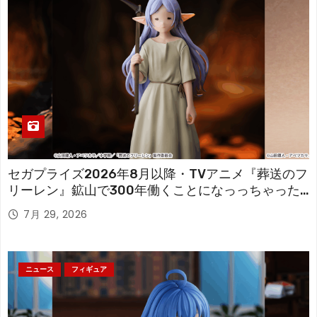
セガプライズ2026年8月以降・TVアニメ『葬送のフ
リーレン』鉱山で300年働くことになっっちゃった
「フリーレン」を立体化！
7月 29, 2026
ニュース
フィギュア