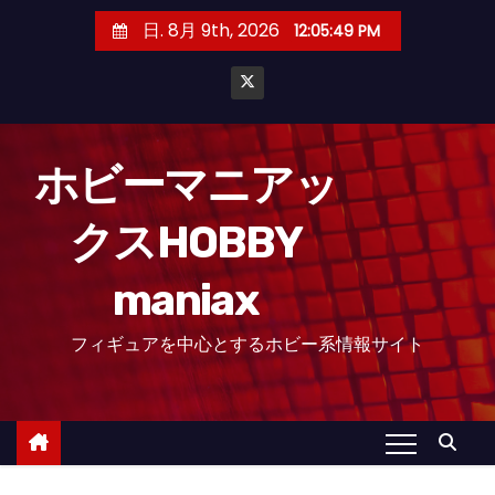
コ
日. 8月 9th, 2026
12:05:51 PM
ン
テ
ン
ツ
へ
ホビーマニアッ
ス
クスHOBBY
キ
ッ
maniax
プ
フィギュアを中心とするホビー系情報サイト