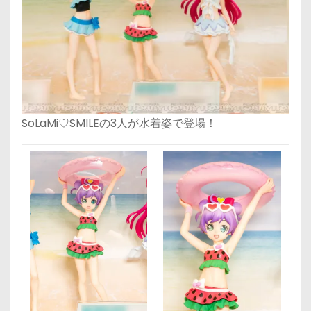
SoLaMi♡SMILEの3人が水着姿で登場！