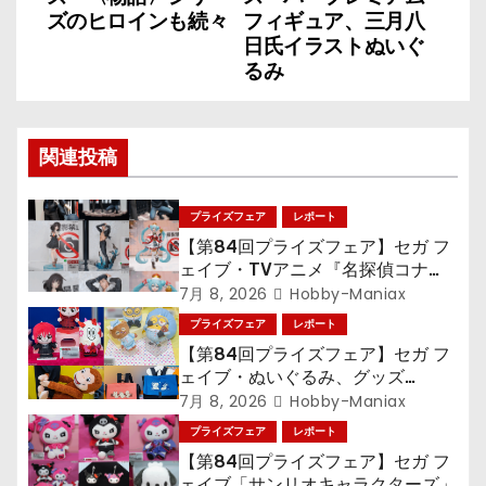
ズのヒロインも続々
フィギュア、三月八
ビ
日氏イラストぬいぐ
るみ
ゲ
ー
関連投稿
シ
ョ
プライズフェア
レポート
【第84回プライズフェア】セガ フ
ン
ェイブ・TVアニメ『名探偵コナ
ン』TVアニメ『呪術廻戦』『〈物
7月 8, 2026
Hobby-Maniax
語〉シリーズ』「初音ミク」
プライズフェア
レポート
【第84回プライズフェア】セガ フ
ェイブ・ぬいぐるみ、グッズ
『LiSA』『ミニオン』『おさるの
7月 8, 2026
Hobby-Maniax
ジョージ』『ポケットモンスター』
プライズフェア
レポート
【第84回プライズフェア】セガ フ
ェイブ「サンリオキャラクターズ」