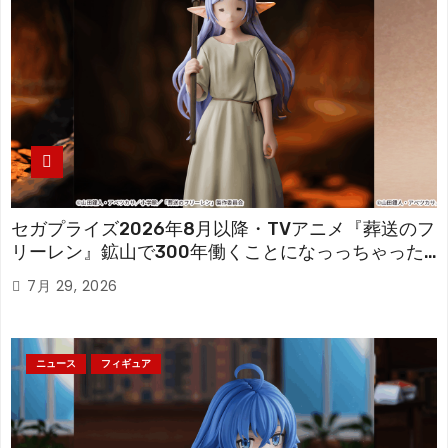
セガプライズ2026年8月以降・TVアニメ『葬送のフ
リーレン』鉱山で300年働くことになっっちゃった
「フリーレン」を立体化！
7月 29, 2026
ニュース
フィギュア