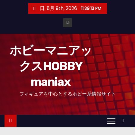
コ
日. 8月 9th, 2026
11:39:14 PM
ン
テ
ン
ツ
へ
ホビーマニアッ
ス
クスHOBBY
キ
ッ
maniax
プ
フィギュアを中心とするホビー系情報サイト