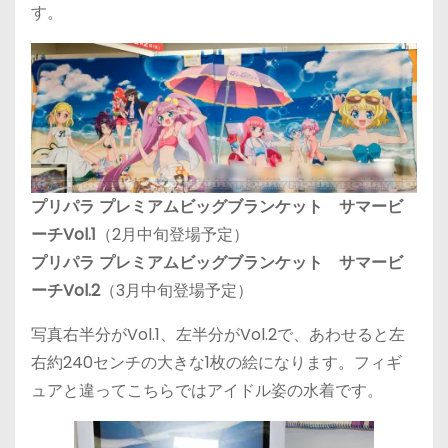
す。
プリパラ プレミアムビッグブランケット サマービ
ーチVol.1
（2月中旬登場予定）
プリパラ プレミアムビッグブランケット サマービ
ーチVol.2
（3月中旬登場予定）
写真右半分がVol.1、左半分がVol.2で、あわせると左
右約240センチの大きな1枚の絵になります。フィギ
ュアと違ってこちらではアイドル姿の水着です。