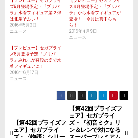
【プレビュー】セガプライ
【プレビュー】セガプライ
ズ5月登場予定・『プリパ
ズ4月登場予定・『プリパ
ラ』水着フィギュア第２弾
ラ』から水着フィギュアが
は北条そふぃ！
登場！ 今月は真中らぁ
2016年5月2日
ら！
ニュース
2016年4月9日
ニュース
【プレビュー】セガプライ
ズ6月登場予定『プリパ
ラ』みれぃが普段の姿で水
着フィギュアに！
2016年6月17日
ニュース
【第42回プライズフ
投
ェア】セガプライ
稿
【第42回プライズフ
ズ・『初音ミク』リ
ェア】セガプライ
ン＆レンで対になる
ナ
ズ・〈物語〉シリー
スーパープレミアム