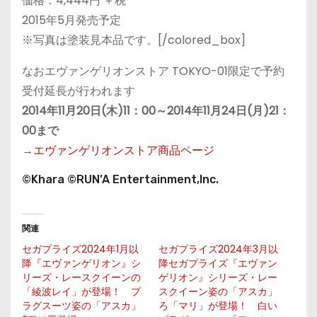
価格：4,444円 ＋税
2015年5月発売予定
※写真は塗装見本品です。[/colored_box]
なおエヴァンゲリオンストア TOKYO-01限定で予約
受付延長が行われます
2014年11月20日(木)11：00～2014年11月24日(月)21：
00まで
→
エヴァンゲリオンストア商品ページ
©Khara ©RUN’A Entertainment,Inc.
関連
セガプライズ2024年1月以
セガプライズ2024年3月以
降『エヴァンゲリオン』シ
降セガプライズ『エヴァン
リーズ・レースクイーンの
ゲリオン』シリーズ・レー
「綾波レイ」が登場！ プ
スクイーン姿の「アスカ」
ラグスーツ姿の「アスカ」
ろ「マリ」が登場！ 白い