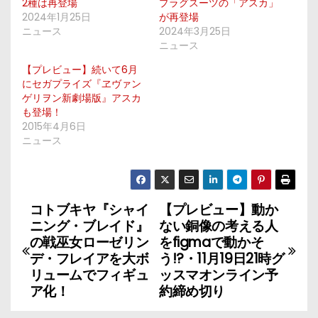
2種は再登場
プラグスーツの「アスカ」
2024年1月25日
が再登場
ニュース
2024年3月25日
ニュース
【プレビュー】続いて6月
にセガプライズ『ヱヴァン
ゲリヲン新劇場版』アスカ
も登場！
2015年4月6日
ニュース
コトブキヤ『シャイ
【プレビュー】動か
投
ニング・ブレイド』
ない銅像の考える人
稿
の戦巫女ローゼリン
をfigmaで動かそ
デ・フレイアを大ボ
う!?・11月19日21時グ
ナ
リュームでフィギュ
ッスマオンライン予
ア化！
約締め切り
ビ