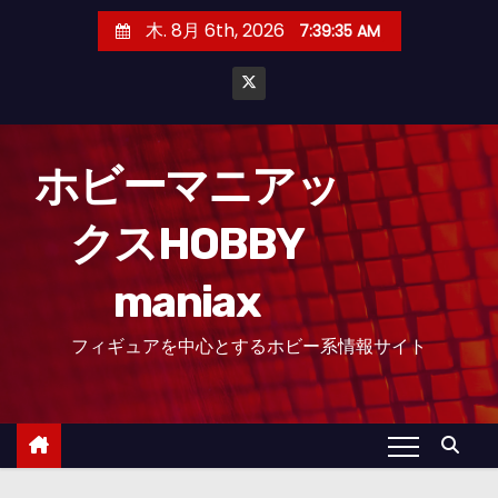
コ
木. 8月 6th, 2026
7:39:36 AM
ン
テ
ン
ツ
へ
ホビーマニアッ
ス
クスHOBBY
キ
ッ
maniax
プ
フィギュアを中心とするホビー系情報サイト