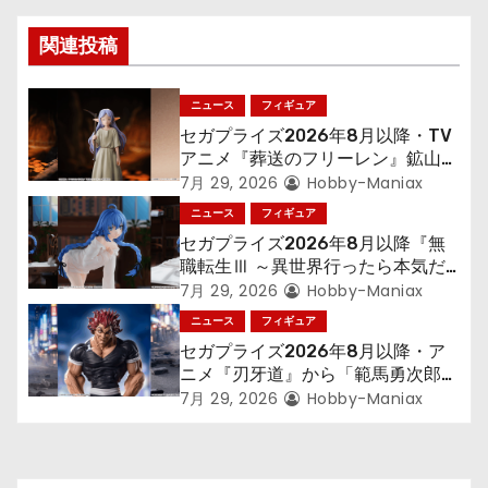
ゲ
関連投稿
ー
シ
ニュース
フィギュア
セガプライズ2026年8月以降・TV
ョ
アニメ『葬送のフリーレン』鉱山で
300年働くことになっっちゃった
7月 29, 2026
Hobby-Maniax
ン
「フリーレン」を立体化！
ニュース
フィギュア
セガプライズ2026年8月以降『無
職転生Ⅲ ～異世界行ったら本気だ
す～』から「ロキシー」のフィギュ
7月 29, 2026
Hobby-Maniax
アが登場！
ニュース
フィギュア
セガプライズ2026年8月以降・ア
ニメ『刃牙道』から「範馬勇次郎」
が登場ッッ!!
7月 29, 2026
Hobby-Maniax