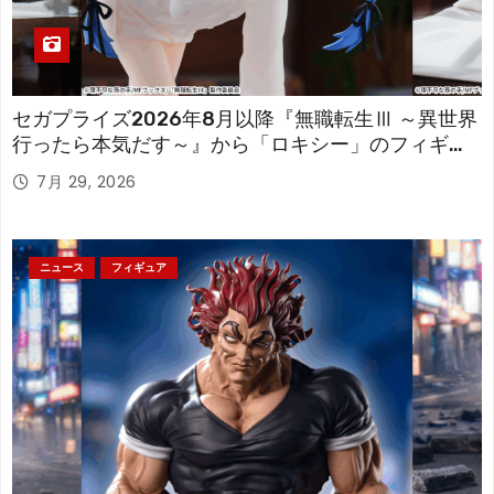
セガプライズ2026年8月以降『無職転生Ⅲ ～異世界
行ったら本気だす～』から「ロキシー」のフィギュ
アが登場！
7月 29, 2026
ニュース
フィギュア