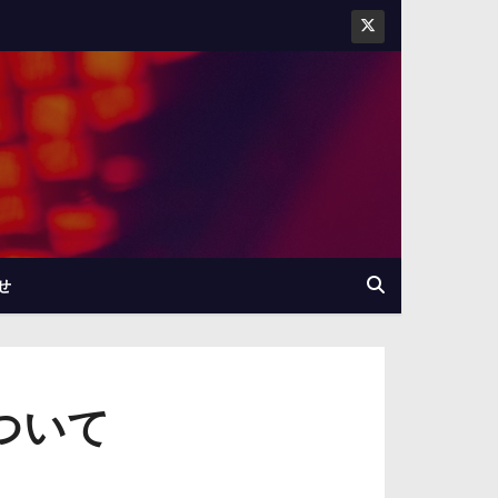
せ
について