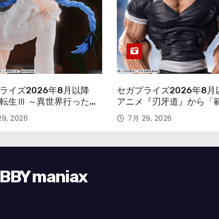
ライズ2026年8月以降
セガプライズ2026年8月
転生Ⅲ ～異世界行ったら
アニメ『刃牙道』から「
す～』から「ロキシー」
次郎」が登場ッッ!!
9, 2026
7月 29, 2026
ギュアが登場！
Y maniax