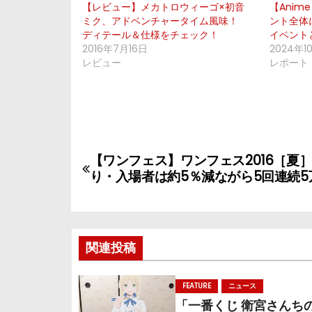
【レビュー】メカトロウィーゴ×初音
【Anime
ミク、アドベンチャータイム風味！
ント全体
ディテール＆仕様をチェック！
イベント
2016年7月16日
2024年1
レビュー
レポート
投
【ワンフェス】ワンフェス2016［夏
稿
り・入場者は約5％減ながら5回連続5
ナ
ビ
関連投稿
ゲ
FEATURE
ニュース
ー
「一番くじ 衛宮さんち