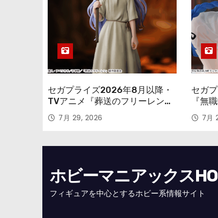
セガプライズ2026年8月以降・
セガプ
TVアニメ『葬送のフリーレン』
『無職
鉱山で300年働くことになっっ
本気だ
7月 29, 2026
7月 2
ちゃった「フリーレン」を立体
のフィ
化！
ホビーマニアックスHOBB
フィギュアを中心とするホビー系情報サイト