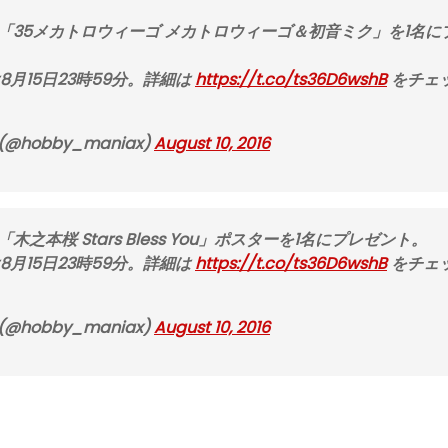
35メカトロウィーゴ メカトロウィーゴ＆初音ミク」を1名に
月15日23時59分。詳細は
https://t.co/ts36D6wshB
をチェ
@hobby_maniax)
August 10, 2016
本桜 Stars Bless You」ポスターを1名にプレゼント。
月15日23時59分。詳細は
https://t.co/ts36D6wshB
をチェ
@hobby_maniax)
August 10, 2016