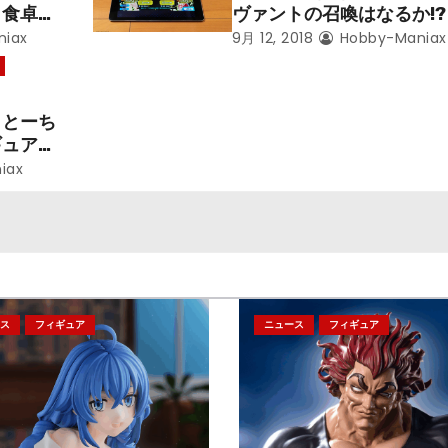
と食卓を
ヴァントの召喚はなるか!
番くじのきゅんキャラ“ア
iax
9月 12, 2018
Hobby-Maniax
ャー/アルトリア・ペンド
ン”を触媒に
』とーち
ギュアが
！ 野原
iax
チョコ
ス
フィギュア
ニュース
フィギュア