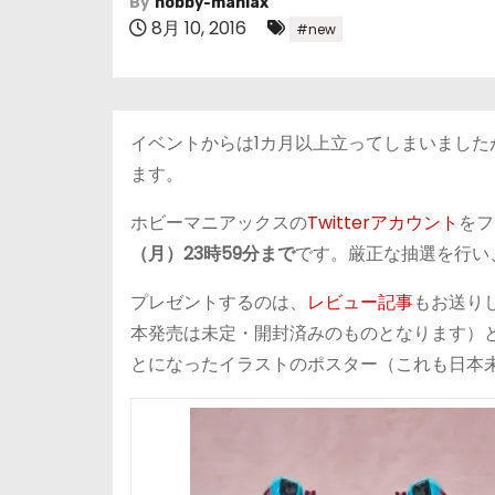
By
hobby-maniax
8月 10, 2016
#new
イベントからは1カ月以上立ってしまいましたが
ます。
ホビーマニアックスの
Twitterアカウント
をフ
（月）23時59分まで
です。厳正な抽選を行い
プレゼントするのは、
レビュー記事
もお送り
本発売は未定・開封済みのものとなります）と、グッ
とになったイラストのポスター（これも日本未