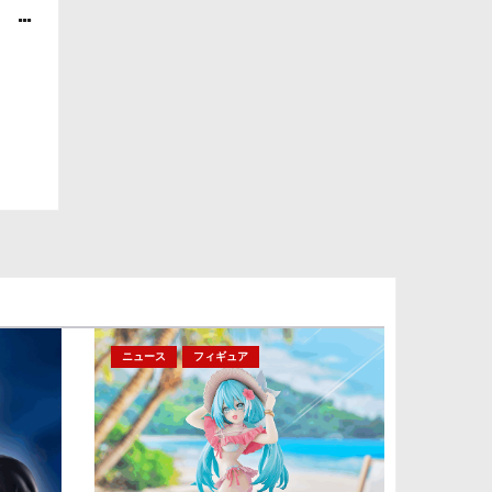
? 一
ーチ
ラゴ
ニュース
フィギュア