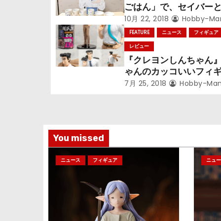
シ
ごはん」で、セイバー
囲む！
10月 22, 2018
Hobby-Man
ョ
FEATURE
ニュース
フィギュア
ン
レビュー
『クレヨンしんちゃん
ゃんのカッコいいフィ
バンプレストから登場
7月 25, 2018
Hobby-Man
ひろしイメージ「俺の
ビ」も発売！
You missed
ニュース
フィギュア
ニュー