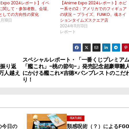
 Expo 2024レポート】イベ
【Anime Expo 2024レポート】ホビ
に関して・参加者数、会場、
ー系その2：アメリカでのフィギュア
としての方向性の変化
の状況 – プライズ、FUNKO、魂ネイ
0月18日
ションタイムズスクエア店
2024年11月13日
レポート
スペシャルレポート・「一番くじプレミア
］振り返
「艦これ」-桃の節句-」発売記念超豪華雛
万人越え
にかける艦これ×吉德×バンプレストのこだ
り！
FEATURE
の今日の
類感呪術（？）によるFG