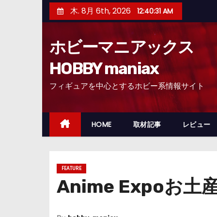
コ
木. 8月 6th, 2026
12:40:32 AM
ン
テ
ホビーマニアックス
ン
ツ
HOBBY maniax
へ
フィギュアを中心とするホビー系情報サイト
ス
キ
ッ
HOME
取材記事
レビュー
プ
FEATURE
Anime Expo