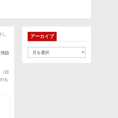
せし
アーカイブ
ア
15日
ー
カ
名（日
イ
」のも
ブ