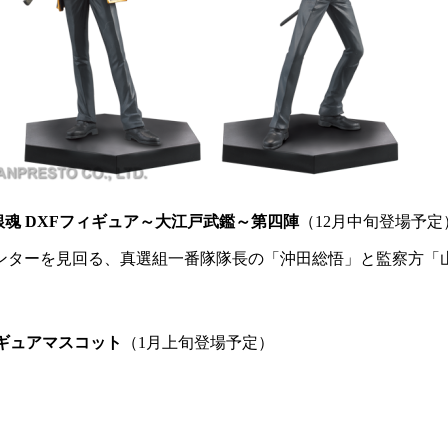
銀魂 DXFフィギュア～大江戸武鑑～第四陣
（12月中旬登場予定
ンターを見回る、真選組一番隊隊長の「沖田総悟」と監察方「
ィギュアマスコット
（1月上旬登場予定）