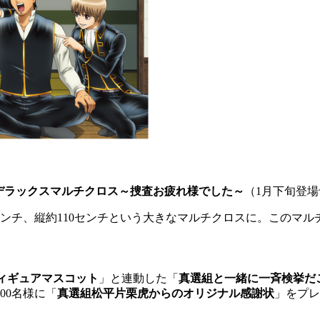
 デラックスマルチクロス～捜査お疲れ様でした～
（1月下旬登
センチ、縦約110センチという大きなマルチクロスに。このマ
フィギュアマスコット
」と連動した「
真選組と一緒に一斉検挙だ
00名様に「
真選組松平片栗虎からのオリジナル感謝状
」をプレ