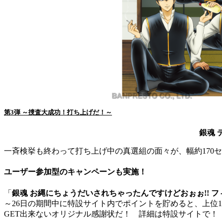
第3弾 ～捜査大成功！打ち上げだ！～
銀魂
一斉検挙も終わって打ち上げ中の真選組の面々が、幅約170
ユーザー参加型のキャンペーンも実施！
「
銀魂 お縄にちょうだいされちゃったんですけどおぉぉ!! 
～26日の期間中に特設サイト内でポイントを貯めると、上位1
GET出来ないオリジナル感謝状だ！ 詳細は特設サイトで！