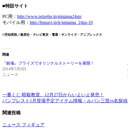
■特設サイト
PC用：
http://www.prizebp.jp/gintama24sp/
モバイル用：
http://bpnavi.jp/tr/gintama_24sp-10
©空知英秋／集英社・テレビ東京・電通・サンライズ・アニプレックス
関連
『銀魂』プライズでオリジナルストーリーを展開！
2014年5月9日
ニュース
一番くじ 暗殺教室、12月27日からいよいよ発売！
投
バンプレスト1月登場予定アイテム情報・ルパン三世vs名探偵コ
稿
関連投稿
ナ
ビ
ニュース
フィギュア