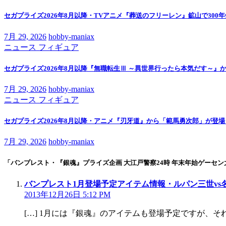
ゲ
セガプライズ2026年8月以降・TVアニメ『葬送のフリーレン』鉱山で30
ー
7月 29, 2026
hobby-maniax
シ
ニュース
フィギュア
ョ
セガプライズ2026年8月以降『無職転生Ⅲ ～異世界行ったら本気だす～
ン
7月 29, 2026
hobby-maniax
ニュース
フィギュア
セガプライズ2026年8月以降・アニメ『刃牙道』から「範馬勇次郎」が登場ッ
7月 29, 2026
hobby-maniax
「バンプレスト・『銀魂』プライズ企画 大江戸警察24時 年末年始ゲーセン
バンプレスト1月登場予定アイテム情報・ルパン三世vs名探偵コ
2013年12月26日 5:12 PM
[…] 1月には『銀魂』のアイテムも登場予定ですが、それ