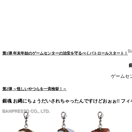
第1弾 年末年始のゲームセンターの治安を守るべくパトロールスタート！
ゲームセ
第2弾 ～怪しいやつらを一斉検挙！～
銀魂 お縄にちょうだいされちゃったんですけどおぉぉ!! フ