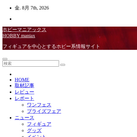
コ
金. 8月 7th, 2026
ン
テ
ン
ホビーマニアックス
ツ
HOBBY maniax
へ
ス
フィギュアを中心とするホビー系情報サイト
キ
ッ
プ
HOME
取材記事
レビュー
レポート
ワンフェス
プライズフェア
ニュース
フィギュア
グッズ
イベント