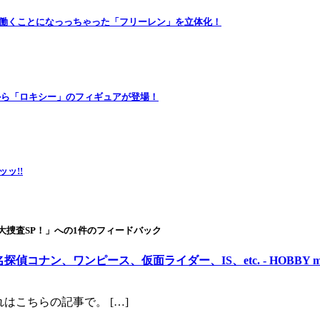
0年働くことになっっちゃった「フリーレン」を立体化！
』から「ロキシー」のフィギュアが登場！
ッ!!
大捜査SP！」への1件のフィードバック
ナン、ワンピース、仮面ライダー、IS、etc. - HOBBY m
はこちらの記事で。 […]