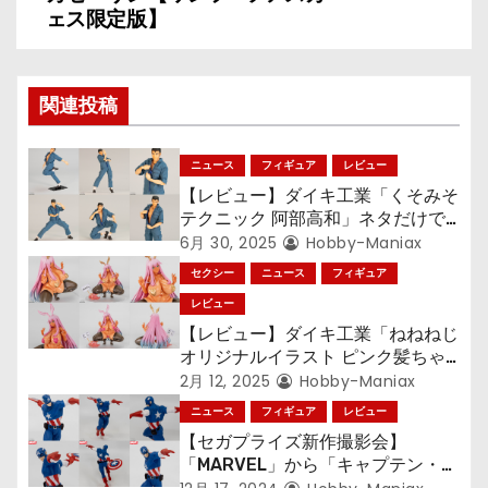
ナ
ェス限定版】
ビ
ゲ
関連投稿
ー
ニュース
フィギュア
レビュー
シ
【レビュー】ダイキ工業「くそみそ
テクニック 阿部高和」ネタだけで
ョ
はない！ その可動性能をチェッ
6月 30, 2025
Hobby-Maniax
ク！
セクシー
ニュース
フィギュア
ン
レビュー
【レビュー】ダイキ工業「ねねねじ
オリジナルイラスト ピンク髪ちゃ
ん 黒ギャルver.」ダブルピースの
2月 12, 2025
Hobby-Maniax
バニーガールが褐色バージョンに！
ニュース
フィギュア
レビュー
【セガプライズ新作撮影会】
「MARVEL」から「キャプテン・ア
メリカ」が“Luminasta”になって