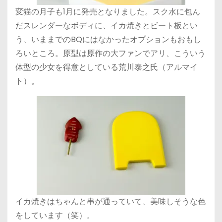
変猫の月子も1月に発売となりました。スク水に包ん
だスレンダーなボディに、イカ焼きとビート板とい
う、いままでのBQにはなかったオプションもおもし
ろいところ。原型は原作の大ファンでアリ、こういう
体型の少女を得意としている荒川泰之氏（アルマイ
ト）。
イカ焼きはちゃんと串が通っていて、美味しそうな色
をしています（笑）。