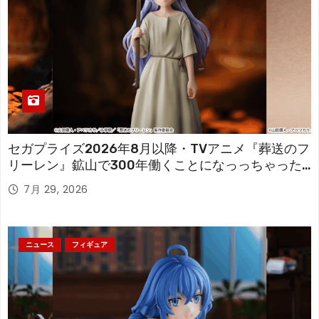
セガプライズ2026年8月以降・TVアニメ『葬送のフ
リーレン』鉱山で300年働くことになっっちゃった
「フリーレン」を立体化！
7月 29, 2026
ニュース
フィギュア