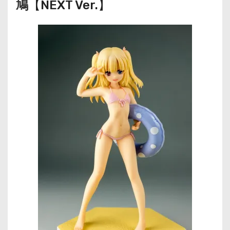
鳩
【NEXT Ver.】