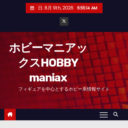
コ
日. 8月 9th, 2026
6:55:15 AM
ン
テ
ン
ツ
へ
ホビーマニアッ
ス
クスHOBBY
キ
ッ
maniax
プ
フィギュアを中心とするホビー系情報サイト