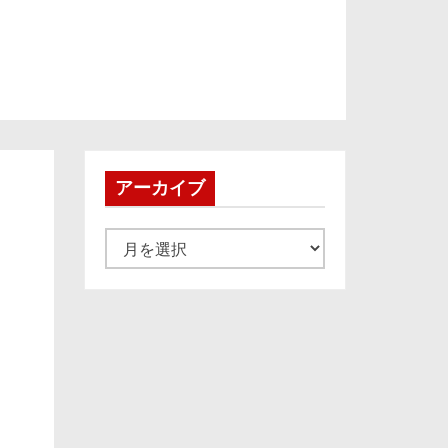
アーカイブ
ア
ー
カ
イ
ブ