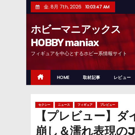
コ
金. 8月 7th, 2026
10:03:48 AM
ン
テ
ホビーマニアックス
ン
ツ
HOBBY maniax
へ
フィギュアを中心とするホビー系情報サイト
ス
キ
ッ
HOME
取材記事
レビュー
プ
セクシー
ニュース
フィギュア
プレビュー
【プレビュー】ダイキ工
崩し＆濡れ表現の