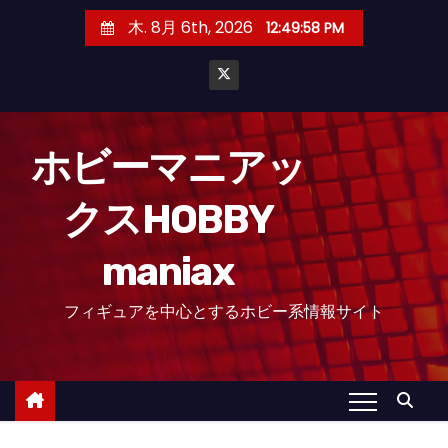
コ
木. 8月 6th, 2026
12:49:59 PM
ン
テ
ン
ツ
へ
ホビーマニアッ
ス
クスHOBBY
キ
ッ
maniax
プ
フィギュアを中心とするホビー系情報サイト