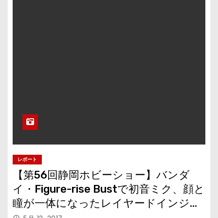
レポート
【第56回静岡ホビーショー】バンダ
イ・Figure-rise Bustで初音ミク、顔と
瞳が一体になったレイヤードインジェ
クションに