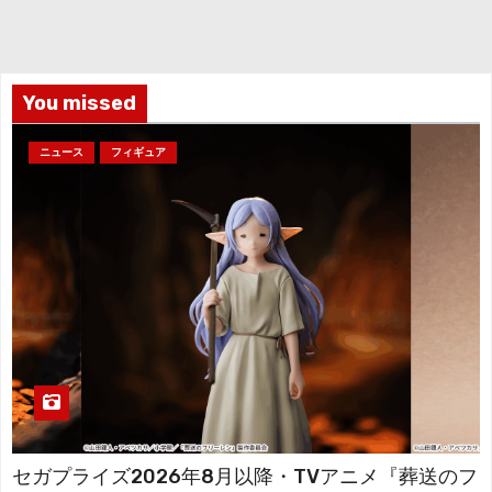
送
イ
り
ブ
You missed
ニュース
フィギュア
セガプライズ2026年8月以降・TVアニメ『葬送のフ