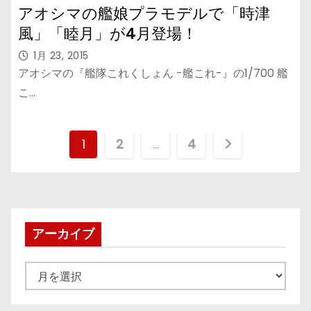
アオシマの艦娘プラモデルで「時津
風」「睦月」が4月登場！
1月 23, 2015
アオシマの『艦隊これくしょん -艦これ-』の1/700 艦
こ…
投
1
2
…
4
稿
の
ペ
アーカイブ
ー
ア
ジ
ー
カ