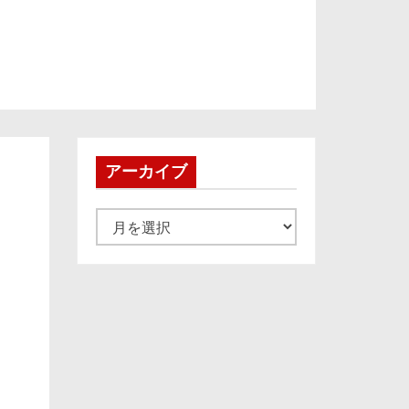
アーカイブ
ア
ー
カ
イ
ブ