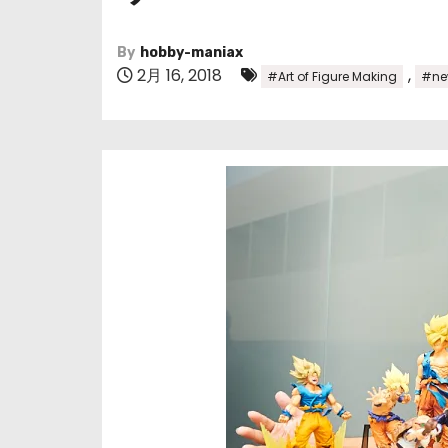
By
hobby-maniax
2月 16, 2018
,
#Art of Figure Making
#ne