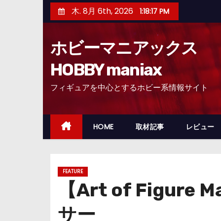
コ
木. 8月 6th, 2026
1:18:19 PM
ン
テ
ホビーマニアックス
ン
ツ
HOBBY maniax
へ
フィギュアを中心とするホビー系情報サイト
ス
キ
ッ
HOME
取材記事
レビュー
プ
FEATURE
【Art of Fig
サー