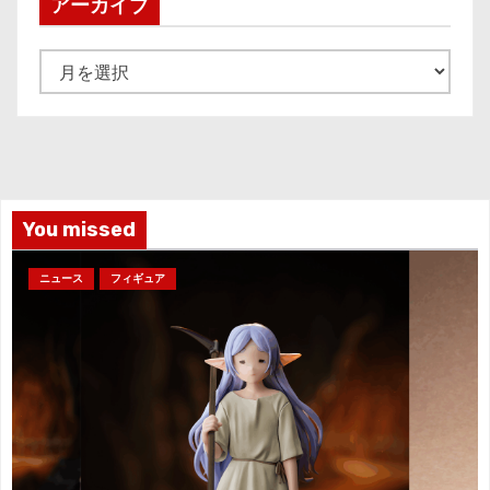
ペ
アーカイブ
ー
ア
ジ
ー
カ
送
イ
り
ブ
You missed
ニュース
フィギュア