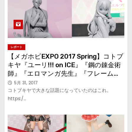
レポート
【メガホビEXPO 2017 Spring】コトブ
キヤ『ユーリ!!! on ICE』『鋼の錬金術
師』『エロマンガ先生』『フレームア
ームズ・ガール』その他
5月 31, 2017
コトブキヤで大きな話題になっていたのはこれ。
https:/…