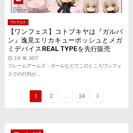
ワンフェス
【ワンフェス】コトブキヤは『ガルパ
ン』逸見エリカキューポッシュとメガ
ミデバイスREAL TYPEを先行販売
2月 18, 2017
フレームアームズ・ガールなどでこのところワンフェ
スでの行列が…
投
1
2
…
24
稿
の