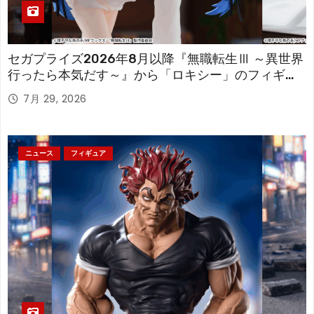
セガプライズ2026年8月以降『無職転生Ⅲ ～異世界
行ったら本気だす～』から「ロキシー」のフィギュ
アが登場！
7月 29, 2026
ニュース
フィギュア