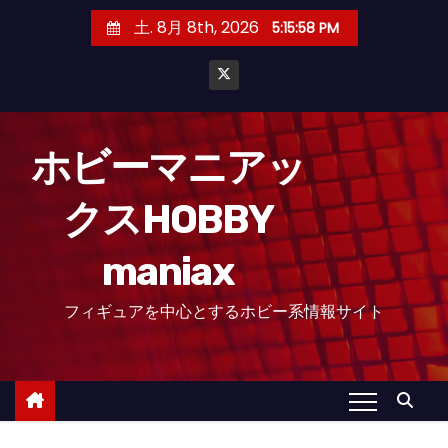
コ
土. 8月 8th, 2026
5:16:00 PM
ン
テ
ン
ツ
へ
ホビーマニアッ
ス
クスHOBBY
キ
ッ
maniax
プ
フィギュアを中心とするホビー系情報サイト