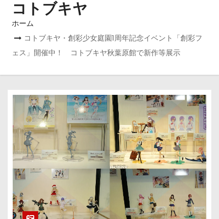
コトブキヤ
ホーム
コトブキヤ・創彩少女庭園1周年記念イベント「創彩フ
ェス」開催中！ コトブキヤ秋葉原館で新作等展示